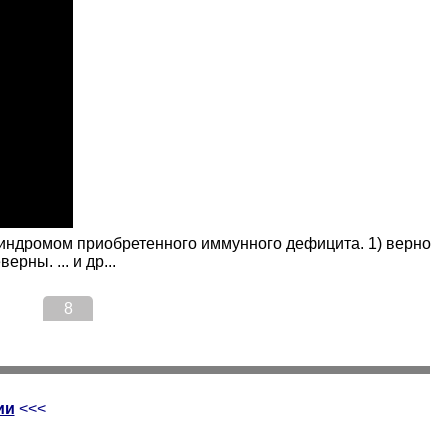
синдромом приобретенного иммунного дефицита. 1) верно
рны. ... и др...
8
ии
<<<