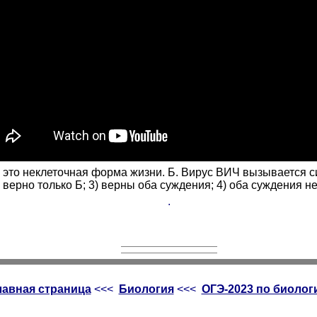
- это неклеточная форма жизни. Б. Вирус ВИЧ вызывается 
) верно только Б; 3) верны оба суждения; 4) оба суждения неве
.
лавная страница
<<<
Биология
<<<
ОГЭ-2023 по биолог