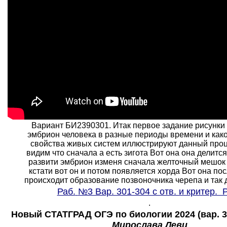
Вариант БИ2390301. Итак первое задание рисунки
эмбрион человека в разные периоды времени и как
свойства живых систем иллюстрируют данный проц
видим что сначала а есть зигота Вот она она делитс
развити эмбрион изменя сначала желточный мешок
кстати вот он и потом появляется хорда Вот она пос
происходит образование позвоночника черепа и так да
Раб.
№3 Вар. 301-304 с отв. и критер. 
.
Новый СТАТГРАД ОГЭ по биологии 2024 (вар. 30
Мирослава Леви