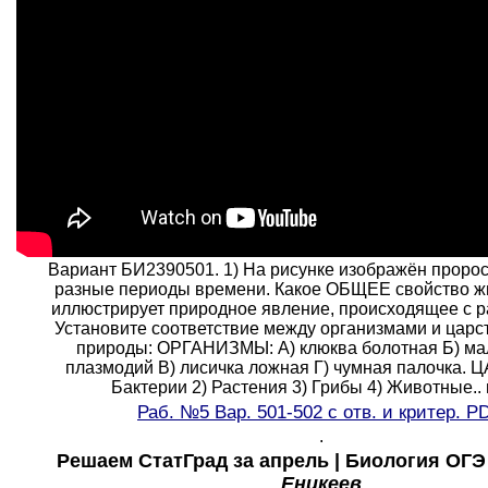
Вариант БИ2390501. 1) На рисунке изображён пророс
разные периоды времени. Какое ОБЩЕЕ свойство ж
иллюстрирует природное явление, происходящее с р
Установите соответствие между организмами и цар
природы: ОРГАНИЗМЫ: A) клюква болотная Б) м
плазмодий B) лисичка ложная Г) чумная палочка. 
Бактерии 2) Растения 3) Грибы 4) Животные.. и
Раб.
№5 Вар. 501-502 с отв. и критер. P
.
Решаем СтатГрад за апрель | Биология ОГЭ
Еникеев