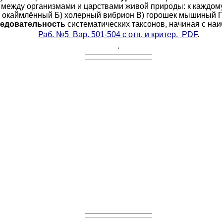
е
между организмами и царствами живой природы: к каждом
к окаймлённый Б) холерный вибрион B) горошек мышиный Г
ледовательность
систематических таксонов, начиная с наиб
Раб.
№5 Вар. 501-504 с отв. и критер. PDF
.
.