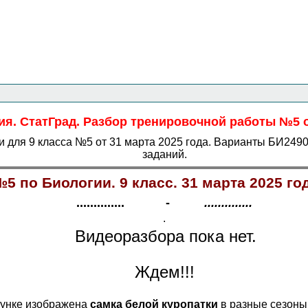
Главная страница
<<<
Биология
<<<
ОГЭ
<<<
ия. СтатГрад. Разбор тренировочной работы №5 от
 для 9 класса №5 от 31 марта 2025 года. Варианты БИ2490
заданий.
5 по Биологии. 9 класс. 31 марта 2025 г
.............. -
..............
.
Видеоразбора пока нет.
Ждем!!!
сунке изображена
самка белой куропатки
в разные сезоны