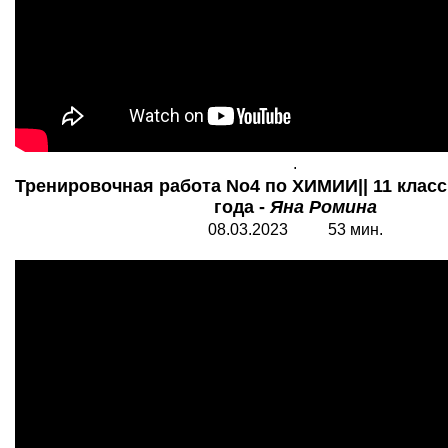
.
Тренировочная работа No4 по ХИМИИ|| 11 класс|
года -
Яна Ромина
0
8.
0
3.202
3
5
3 мин.