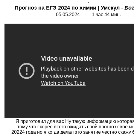
.
Прогноз на ЕГЭ 2024 по химии | Умскул -
Бог
05.05.2024 1 час 44 мин.
Я приготовил для вас Ну такую информацию котора
тому что скорее всего ожидать свой прогноз своё м
20224 года но я когда делал это занятие честно скажу