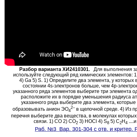
Разбор варианта ХИ2410301.
Для выполнения за
используйте следующий ряд химических элементов: 1) T
4) Ga 5) S. 1) Определите два элемента, у которых
состоянии 4s-электронов больше, чем 4p-электрон
указанного ряда элементов выберите три элемента о
расположите их в порядке уменьшения радиуса ат
указанного ряда выберите два элемента, которые
2–
образовывать анион ЭO
в щелочной среде. 4) Из 
4
перечня выберите два вещества, в молекулах которых 
связи. 1) CO 2) CO
3) HOCl 4) S
5) C
H
....и
2
8
2
4
Раб. №3 Вар. 301-304 с отв. и критер.
.