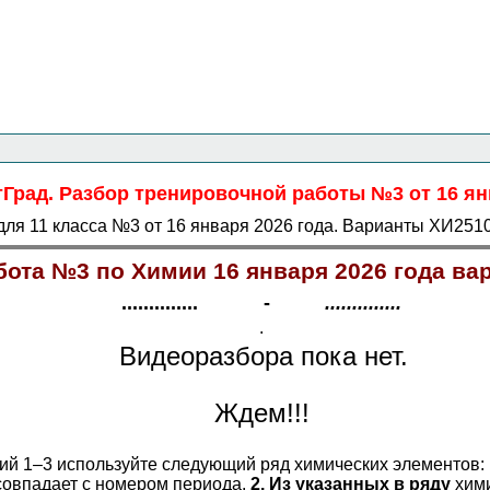
Главная страница
<<<
Химия
<<<
ЕГЭ
<<<
тГрад. Разбор тренировочной работы №3 от 16 янв
ля 11 класса №3 от 16 января 2026 года. Варианты ХИ2510
ота №3 по Химии 16 января 2026 года ва
.............. -
..............
.
Видеоразбора пока нет.
Ждем!!!
й 1–3 используйте следующий ряд химических элементов:
совпадает с номером периода.
2. Из указанных в ряду
хими