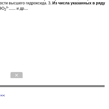
ости высшего гидроксида. 3
. Из числа указанных в ряду
n-
 ЭО
....... и др....
2
<<