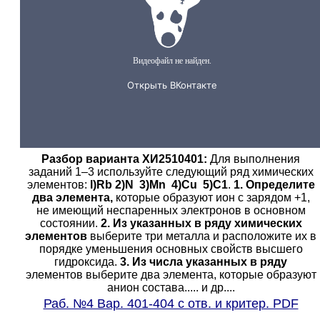
Разбор варианта ХИ2510401:
Для выполнения
заданий 1–3 используйте следующий ряд химических
элементов:
l)Rb 2)N 3)Mn 4)Cu 5)C1
.
1. Определите
два элемента,
которые образуют ион с зарядом +1,
не имеющий неспаренных электронов в основном
состоянии.
2. Из указанных в ряду химических
элементов
выберите три металла и расположите их в
порядке уменьшения основных свойств высшего
гидроксида.
3. Из числа указанных в ряду
элементов выберите два элемента, которые образуют
анион состава..... и др....
Раб. №4 Вар. 401-404 с отв. и критер. PDF
.