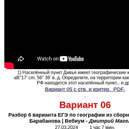
1) Населённый пункт Дивья имеет географические 
аВ°17' cm. 56° 36' в. д. Определите, на территории ка
РФ находится этот населённый пункт... и др.
Вариант
0
5 с отв. и критер.
PDF
.
.
Вариант 06
Разбор 6 варианта ЕГЭ по географии из сбор
Барабанова | Вебиум -
Дмитрий Маге
27.0
3
.2024
1
час 7 мин.