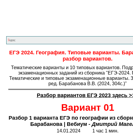
Главная страница
<<<
География
<<<
ЕГ
ЕГЭ 2024. География. Типовые варианты. Бара
разбор вариантов.
Тематические варианты и 10 типовых вариантов. Под
экзаменационных заданий из сборника "ЕГЭ-2024. 
Тематические и типовые экзаменационные варианты. 3
ред. Барабанова В.В. (2024, 304с.)"
Разбор вариантов ЕГЭ 202
3
здесь
>
Вариант 01
Разбор 1 варианта ЕГЭ по географии из сбор
Барабанова | Вебиум -
Дмитрий Маге
14.0
1
.2024
1
час
1 мин.