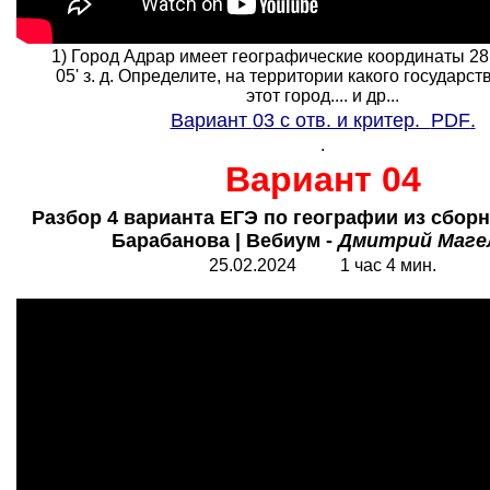
1) Город Адрар имеет географические координаты 28° 
05' з. д. Определите, на территории какого государст
этот город.... и др...
Вариант
0
3 с отв. и критер.
PDF
.
.
Вариант 04
Разбор 4 варианта ЕГЭ по географии из сбор
Барабанова | Вебиум -
Дмитрий Маге
25.0
2
.2024
1
час
4 мин.