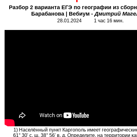
Разбор 2 варианта ЕГЭ по географии из сбор
Барабанова | Вебиум -
Дмитрий Маге
28.0
1
.2024
1
час
16 мин.
1) Населённый пункт Каргополь имеет географически
61° 30' с. ш. 38° 56' в. д. Определите, на территории к