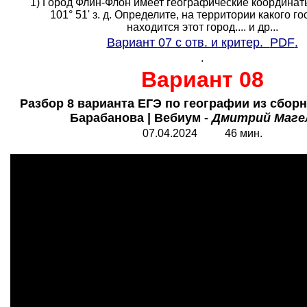
1) Город Флин-Флон имеет географические координаты 
101° 51' з. д. Определите, на территории какого г
находится этот город.... и др...
Вариант
0
7 с отв. и критер.
PDF
.
.
Вариант 08
Разбор 8 варианта ЕГЭ по географии из сбор
Барабанова | Вебиум -
Дмитрий Маге
07.0
4
.2024 46 мин.