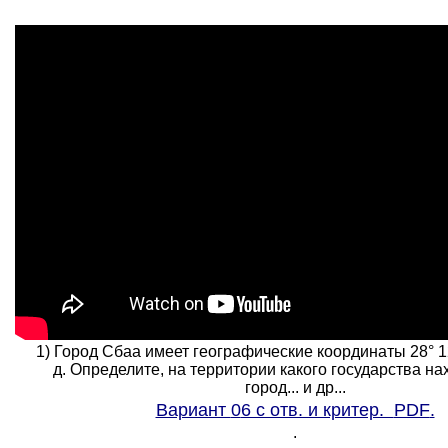
1) Город Сбаа имеет географические координаты 28° 12' 
д. Определите, на территории какого государства на
город... и др...
Вариант
0
6 с отв. и критер.
PDF
.
.