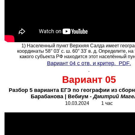
1) Населенный пункт Верхняя Салда имеет геогр
координаты 58° 03' с. ш. 60° 33' в. д. Определите, н
какого субъекта РФ находится этот населённый пункт.
Вариант
0
4 с отв. и критер.
PDF
.
.
Вариант 05
Разбор 5 варианта ЕГЭ по географии из сбор
Барабанова | Вебиум -
Дмитрий Маге
10.0
3
.2024
1
час