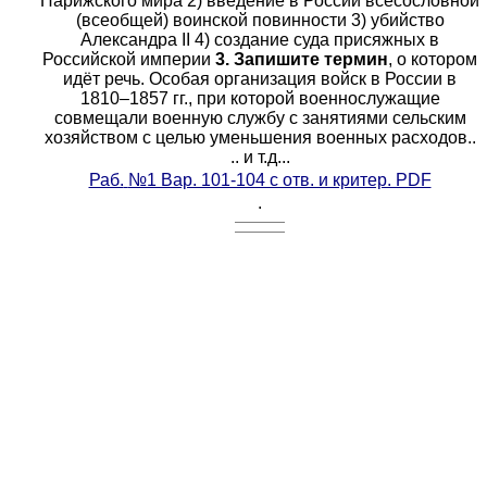
Парижского мира 2) введение в России всесословной
(всеобщей) воинской повинности 3) убийство
Александра II 4) создание суда присяжных в
Российской империи
3. Запишите термин
, о котором
идёт речь. Особая организация войск в России в
1810–1857 гг., при которой военнослужащие
совмещали военную службу с занятиями сельским
хозяйством с целью уменьшения военных расходов..
.. и т.д...
Раб.
№1 Вар. 101-104 с отв. и критер. PDF
.