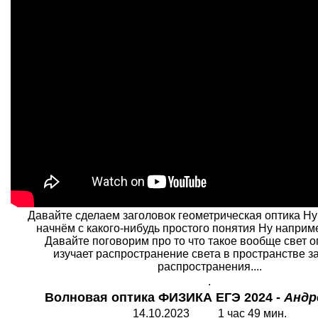
Давайте сделаем заголовок геометрическая оптика Ну
начнём с какого-нибудь простого понятия Ну напри
Давайте поговорим про то что такое вообще свет о
изучает распространение света в пространстве з
распространения....
.
Волновая оптика ФИЗИКА ЕГЭ 2024 -
Андр
14.10.2023 1 час 49 мин.