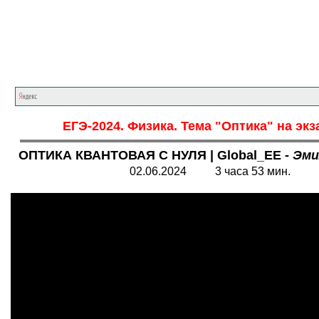
Главная страница
<<<
Физика
<<<
ЕГЭ
ЕГЭ-2024. Физика. Тема "Оптика" на экз
ОПТИКА КВАНТОВАЯ С НУЛЯ | Global_EE -
Эми
02.06.2024 3 часа 53 мин.