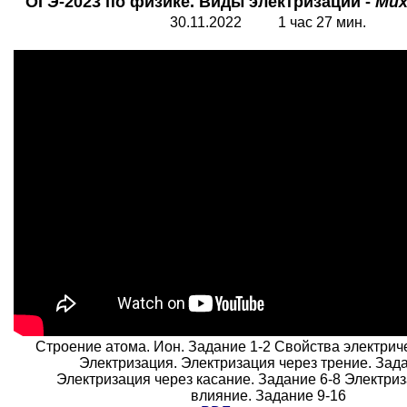
ОГЭ-2023 по физике. Виды электризации -
Мих
30.11.2022 1 час 27 мин.
Строение атома. Ион. Задание 1-2 Свойства электриче
Электризация. Электризация через трение. Зада
Электризация через касание. Задание 6-8 Электриз
влияние. Задание 9-16