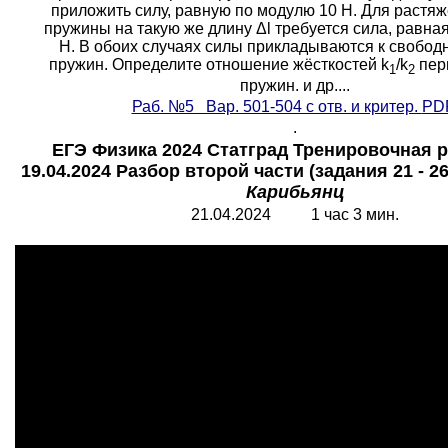
приложить силу, равную по модулю 10 H. Для растя
пружины на такую же длину Δ
l
требуется сила, равна
Н. В обоих случаях силы прикладываются к свобо
пружин. Определите отношение жёсткостей k
/k
пер
1
2
пружин. и др....
Раб. №5 Вар. 501-504 с отв. и критер.
PD
.
ЕГЭ Физика 2024 Статград Тренировочная р
19.04.2024 Разбор второй части (задания 21 - 26
Карибьянц
21.04.2024 1 час 3 мин.