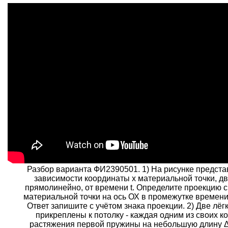
Разбор варианта ФИ2390501. 1) На рисунке предста
зависимости координаты х материальной точки, 
прямолинейно, от времени t. Определите проекцию с
материальной точки на ось ОХ в промежутке времени о
Ответ запишите с учётом знака проекции. 2) Две лё
прикреплены к потолку - каждая одним из своих к
растяжения первой пружины на небольшую длину 