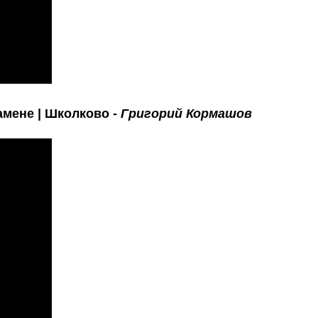
амене | Школково -
Григорий Кормашов