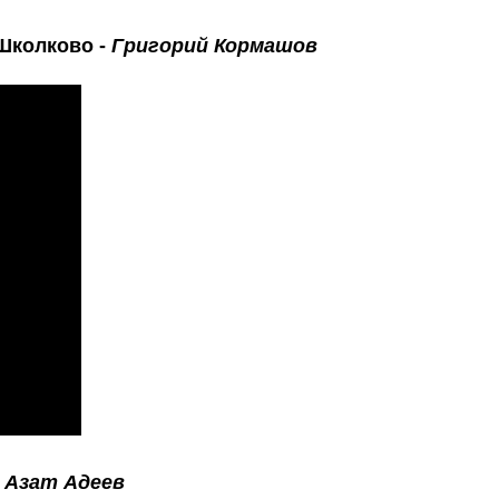
 Школково -
Григорий Кормашов
-
Азат Адеев