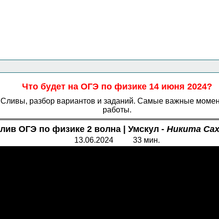
Главная страница
<<<
Физика
<<<
ОГЭ
<<<
Что будет на ОГЭ по физике 14 июня 2024?
 ? Сливы, разбор вариантов и заданий. Самые важные моме
работы.
лив ОГЭ по физике 2 волна | Умскул -
Никита Са
13.06.2024 33 мин.