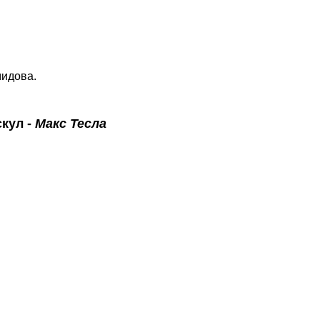
мидова.
кул -
Макс Тесла