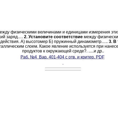
ежду физическими величинами и единицами измерения эт
ский заряд….
2. Установите соответствие
между физически
 действия. А) высотомер Б) пружинный динамометр…..
3. В
аллическим слоем. Какое явление используется при нанес
продуктов к окружающей среде?. .....и др..
Раб.
№4 Вар. 401-40
4
с отв. и критер. PDF
.