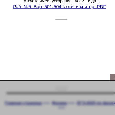
отсчёта имеет ускорение 1/4 а?.. и др...
Раб.
№5 Вар. 501-504 с отв. и критер.
PDF
.
Главная страница
<<<
Физика
<<<
ЕГЭ-2025 по физи
<<<