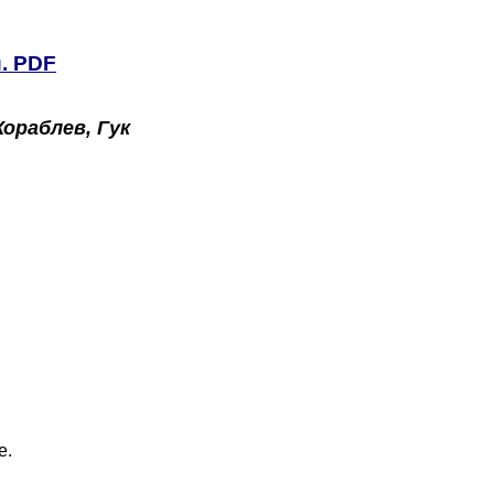
. PDF
Кораблев, Гук
е.