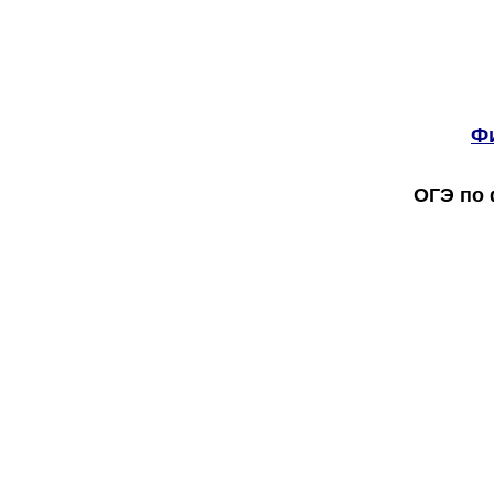
Фи
ОГЭ по 