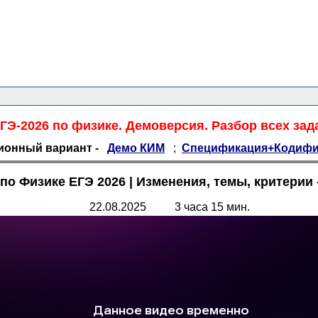
Главная страница
<<<
Физика
<<<
ЕГЭ
<<<
ГЭ-2026 по физике. Демоверсия. Разбор всех зад
ционный вариант -
Демо КИМ
;
Спецификация+Кодифи
по Физике ЕГЭ 2026
|
Изменения, темы, критерии 
22.08.2025 3 часа 15 мин.