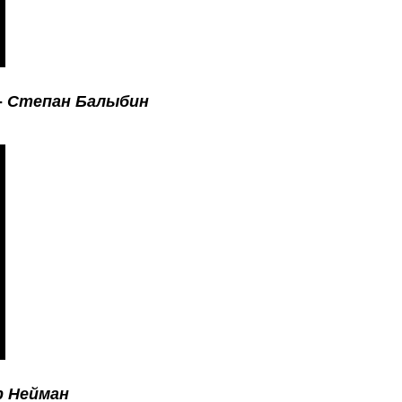
-
Степан Балыбин
р Нейман