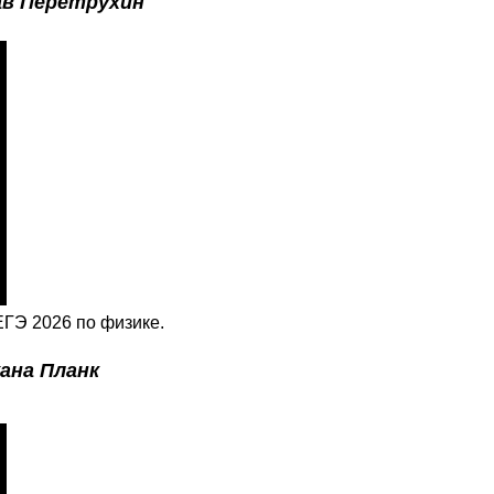
в Перетрухин
ГЭ 2026 по физике.
ана Планк