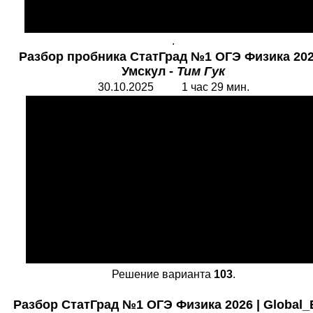
.
Разбор пробника СтатГрад №1 ОГЭ Физика 20
Умскул
-
Тим Гук
30.10.2025 1 час 29 мин.
Решение варианта
103
.
Разбор СтатГрад №1 ОГЭ Физика 2026
|
G
lobal