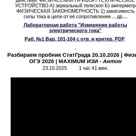
действия. ФИЗИЧЕСКИЙ ПРИБОР/ ТЕХНИЧЕСКОЕ
УСТРОЙСТВО А) зеркальный телескоп Б) амперметр
ФИЗИЧЕСКАЯ ЗАКОНОМЕРНОСТЬ 1) зависимость
силы тока в цепи от её сопротивления ...
др....
Лабораторная работа "Измерение работы
электрического тока"
Раб.
№1 Вар. 101-10
4
с отв. и критер. PDF
.
Разбираем пробник СтатГрада 20.10.2026
|
Физ
ОГЭ 2026
| MAXIMUM
ИЗИ
-
Антон
23.10.2025 1 час 41 мин.