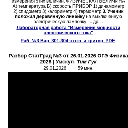
измерения этих величин. ФИЗИЧЕСКАЯ ВЕЛИЧИНА
А) температура Б) скорость ПРИБОР 1) динамометр
2) спидометр 3) калориметр 4) термометр
3. Ученик
положил деревянную линейку
на выключенную
электрическую лампочку ....
др....
Лабораторная работа "Измерение мощности
электрического тока"
Раб.
№3 Вар. 301-30
4
с отв. и критер. PDF
.
Разбор СтатГрад №3 от 26.01.2026 ОГЭ Физика
2026
|
Умскул-
Тим Гук
29.01.2026 59 мин.