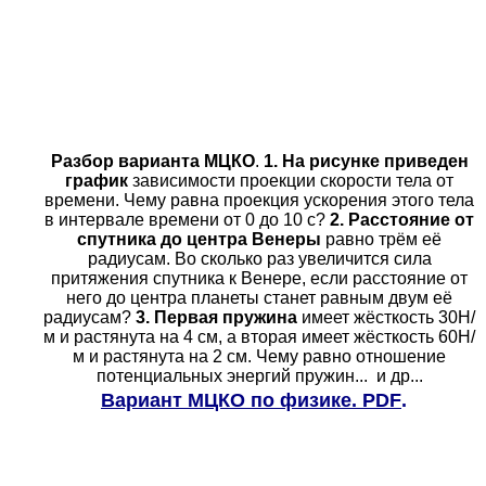
Разбор в
арианта МЦКО
.
1.
На рисунке приведен
график
зависимости проекции скорости тела от
времени. Чему равна проекция ускорения этого тела
в интервале времени от 0 до 10 с?
2. Расстояние от
спутника до центра Венеры
равно трём её
радиусам. Во сколько раз увеличится сила
притяжения спутника к Венере, если расстояние от
него до центра планеты станет равным двум её
радиусам?
3. Первая пружина
имеет жёсткость 30Н/
м и растянута на 4 см, а вторая имеет жёсткость 60Н/
м и растянута на 2 см. Чему равно отношение
потенциальных энергий пружин... и др...
Вариант МЦКО по физике.
PDF
.