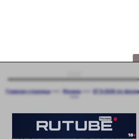
Главная страница
<<<
Физика
<<<
ЕГЭ-2026 по физи
<<<