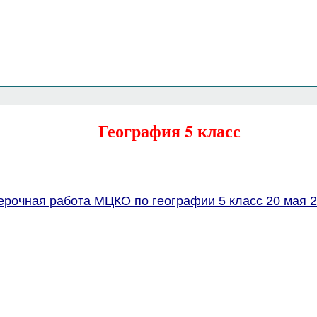
Главная страница
<<<
География
<<<
География 5 класс
рочная работа МЦКО по географии 5 класс 20 мая 2