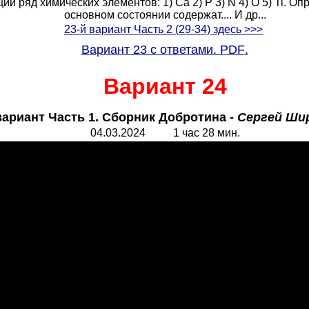
 ряд химических элементов: 1) Са 2) Р 3) N 4) О 5) Ti. Оп
основном состоянии содержат.... И др...
23-й вариант Часть 2 (29-34) здесь >>>
Вариант 23 с ответами.
PDF
.
Вариант 24
вариант Часть 1. Сборник Добротина -
Сергей Ши
04.
0
3.2024 1 час 28 мин.