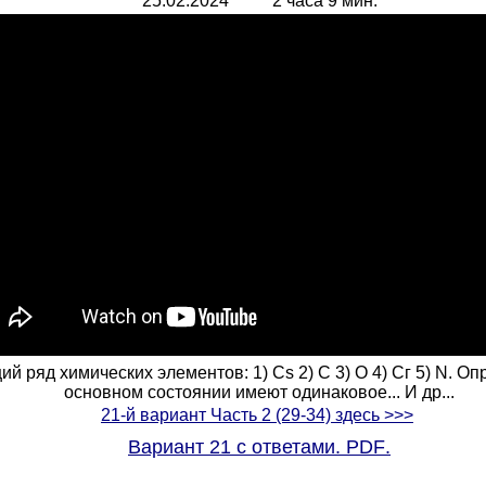
25.
0
2.2024 2 часа 9 мин.
 ряд химических элементов: 1) Cs 2) С 3) О 4) Сг 5) N. Оп
основном состоянии имеют одинаковое... И др...
21-й вариант Часть 2 (29-34) здесь >>>
Вариант 21 с ответами.
PDF
.