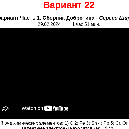
Вариант 22
вариант Часть 1. Сборник Добротина -
Сергей Ши
29.
0
2.2024 1 час 51 мин.
яд химических элементов: 1) С 2) Fe 3) Sn 4) Pb 5) Cr. Оп
валентные электроны находятся как.. И др...