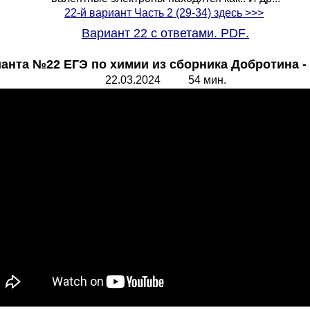
22-й вариант Часть 2 (29-34) здесь >>>
Вариант 22 с ответами.
PDF
.
анта №22 ЕГЭ по химии из сборника Добротина -
22.
0
3.2024 54 мин.