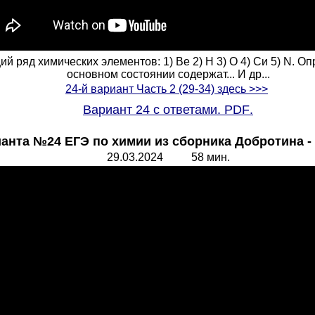
 ряд химических элементов: 1) Be 2) Н 3) О 4) Си 5) N. Оп
основном состоянии содержат... И др...
24-й вариант Часть 2 (29-34) здесь >>>
Вариант 24 с ответами.
PDF
.
анта №24 ЕГЭ по химии из сборника Добротина -
29.
0
3.2024 58 мин.