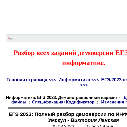
Главная страница
<<<
Информатика
<<<
Е
Разбор всех заданий демоверсии ЕГЭ
информатике.
Главная страница
<<<
Информатика
<<<
ЕГЭ-2023 
<<<
Информатика. ЕГЭ 2023. Демонстрационный вариант -
Д
файлы
;
Спецификация+Кодификатор
;
Изменения
ЕГЭ 2023: Полный разбор демоверсии по ИН
Умскул -
Виктория Ланская
25.08.2022 2 часа 59 мин.