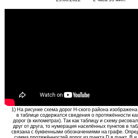
1) На рисунке схема дорог Н-ского района изображена
в таблице содержатся сведения о протяжённости ка
дорог (в километрах). Так как таблицу и схему рисова
друг от друга, то нумерация населённых пунктов в таб
связана с буквенными обозначениями на графе. Опред
сумма протяжённостей дорог из пункта D в пункт .В и 