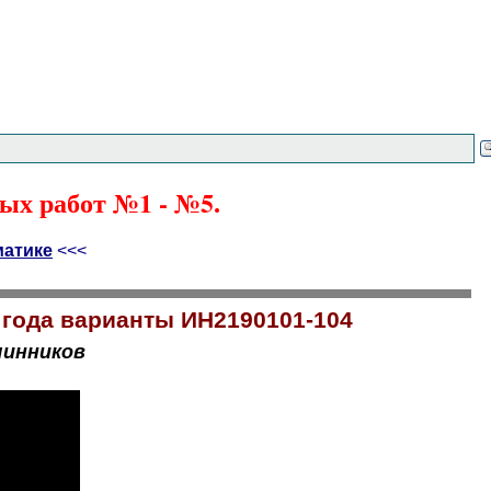
ых работ №1 - №5.
матике
<<<
 года варианты ИН2190101-104
чинников