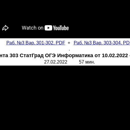
Раб. №3 Вар. 301-302. PDF
+
Раб. №3 Вар. 303-304.
PD
.
нта 303 СтатГрад ОГЭ Информатика от 10.02.2022 
27.02.2022 57 мин.