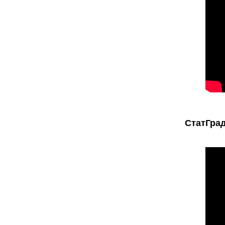
СтатГрад