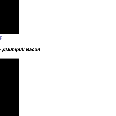
F
-
Дмитрий Васин