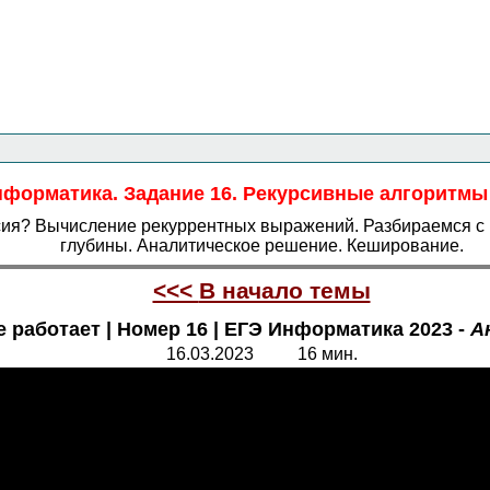
Главная страница
<<<
Информатика
<<<
ЕГЭ
<<<
нформатика. Задание 16. Рекурсивные алгоритмы
рсия? Вычисление рекуррентных выражений. Разбираемся с
глубины. Аналитическое решение. Кеширование.
<<<
В начало темы
 работает | Номер 16 | ЕГЭ Информатика 2023 -
А
16.
0
3.2023 1
6
мин.