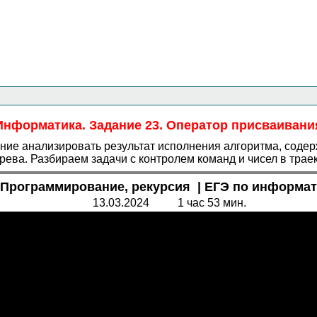
Главная страница
<<<
Информатика
<<<
ЕГЭ
<<<
Информатика. Задание 23. Оператор присваивани
ние анализировать результат исполнения алгоритма, содер
рева. Разбираем задачи с контролем команд и чисел в трае
| Программирование, рекурсия | ЕГЭ по информат
13.03.2024 1 час 53 мин.