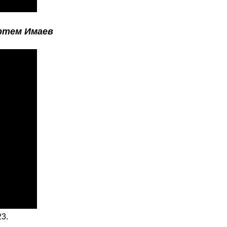
ртем Имаев
3.