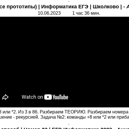
.
се прототипы) | Информатика ЕГЭ | Школково | -
10.06.2023 1 час 36 мин.
 или *2. Из 3 в 86. Разбираем ТЕОРИЮ. Разбираем номера
ение - рекурсией. Задача №2: команды +8 или *2 или приба
.