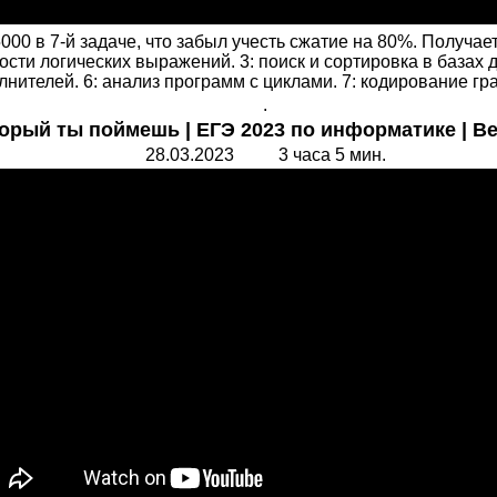
00 в 7-й задаче, что забыл учесть сжатие на 80%. Получаетс
сти логических выражений. 3: поиск и сортировка в базах 
лнителей. 6: анализ программ с циклами. 7: кодирование гр
.
орый ты поймешь | ЕГЭ 2023 по информатике | В
28.03.2023 3 часа 5 мин.