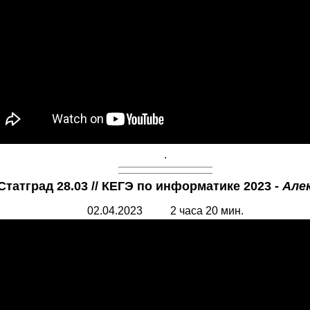
.
Статград 28.03 // КЕГЭ по информатике 2023 -
Але
02
.0
4
.2023
2
часа
20
мин.