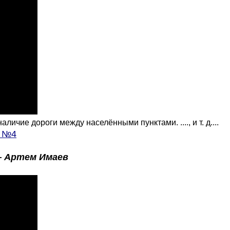
чие дороги между населёнными пунктами. ...., и т. д....
. №4
—
Артем Имаев