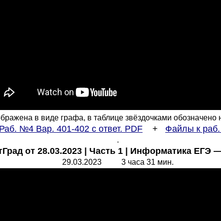
ражена в виде графа, в таблице звёздочками обозначено нали
Раб. №4 Вар. 401-402 с ответ. PDF
+
Файлы к раб
.
Град от 28.03.2023 | Часть 1 | Информатика ЕГЭ 
29.03.2023 3 часа 31 мин.