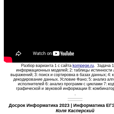
Разбор варианта 1 с сайта
kompege.ru
. Задача 1
информационных моделей; 2: таблицы истинности 
выражений; 3: поиск и сортировка в базах данных; 4: 
декодирование данных. Условие Фано; 5: анализ ал
исполнителей 6: анализ программ с циклами 7: к
графической и звуковой информации 8: комбинатори
.
Досрок Информатика 2023 | Информатика ЕГЭ 
Коля Касперский