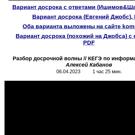
Вариант досрока с ответами (Ишимов&Ша
Вариант досрока (Евгений Джобс).
Оба варианта выложены на сайте
kom
Вариант досрока (похожий на Джобса) с 
PDF
Разбор досрочной волны // КЕГЭ по информа
Алексей Кабанов
06.04.2023 1 час 25 мин.