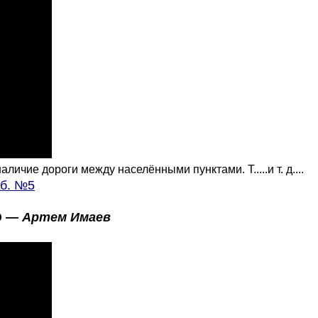
чие дороги между населёнными пунктами. Т.....и т. д....
аб. №5
ГЭ —
Артем Имаев