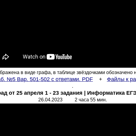
ражена в виде графа, в таблице звёздочками обозначено нали
б. №5 Вар. 501-502 с ответами. PDF
+
Файлы к р
.
ад от 25 апреля 1 - 23 задания | Информатика Е
2
6
.0
4
.2023
2
часа
55
мин.