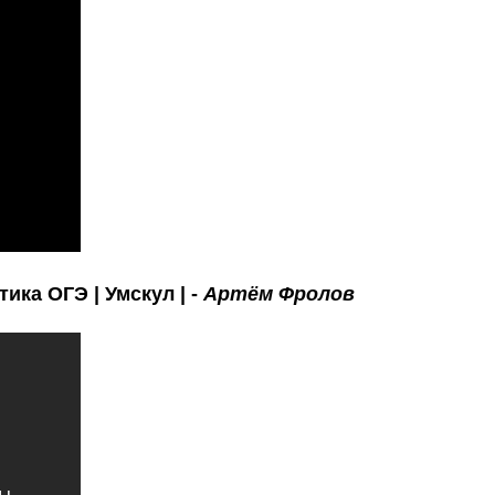
ка ОГЭ | Умскул | -
Артём Фролов