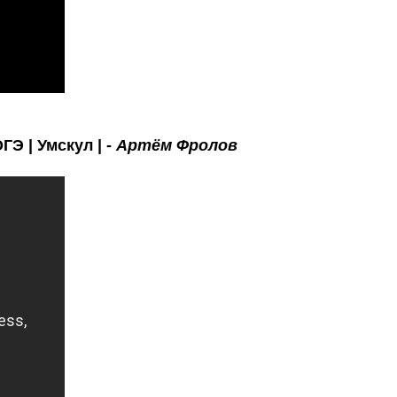
Э | Умскул | -
Артём Фролов