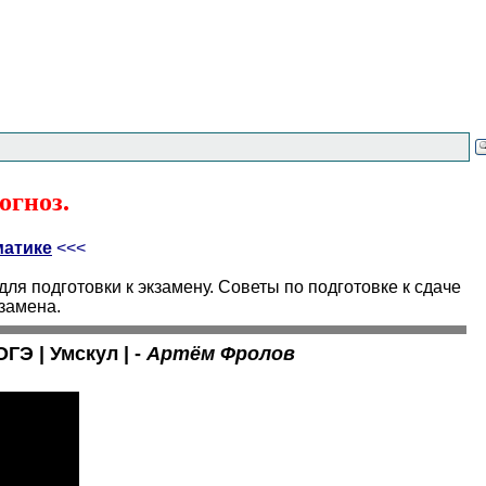
огноз.
матике
<<<
я подготовки к экзамену. Советы по подготовке к сдаче
замена.
ГЭ | Умскул | -
Артём Фролов