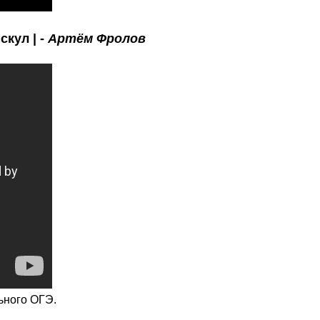
скул | -
Артём Фролов
ьного ОГЭ.