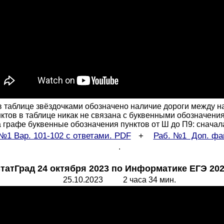
в таблице звёздочками обозначено наличие дороги между н
нктов в таблице никак не связана с буквенными обозначен
графе буквенные обозначения пунктов от Ш до П9: сначала б
№1 Вар. 101-102 с ответами. PDF
+
Раб. №1 Доп. фа
.
атГрад 24 октября 2023 по Информатике ЕГЭ 2024
25.10.2023 2 часа 34 мин.