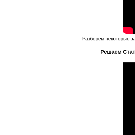
Разберём некоторые зад
Решаем СтатГ