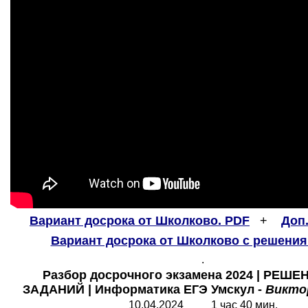
Вариант досрока от Школково. PDF
+
Доп
Вариант досрока от Школково с решения
.
Разбор досрочного экзамена 2024 | РЕШЕ
ЗАДАНИЙ | Информатика ЕГЭ Умскул -
Викто
10.04.2024 1 час 40 мин.