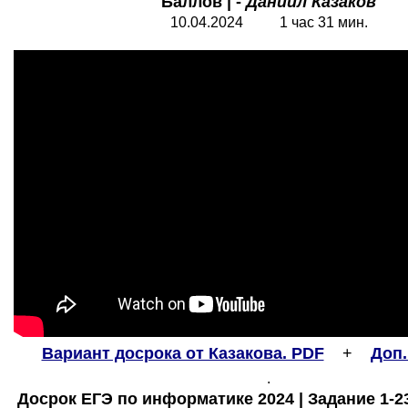
Баллов | -
Даниил Казаков
10.04.2024 1 час 31 мин.
Вариант досрока от Казакова. PDF
+
Доп.
.
Досрок ЕГЭ по информатике 2024 | Задание 1-23