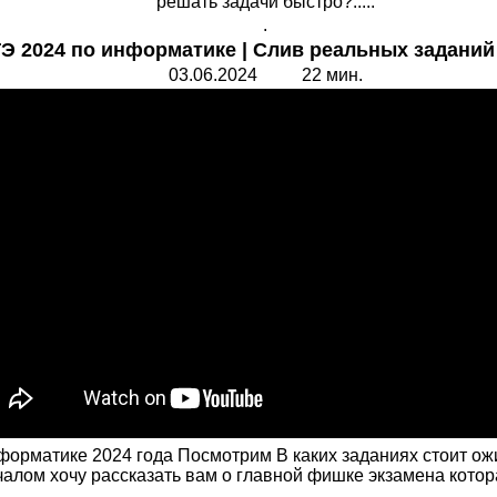
решать задачи быстро?.....
.
ГЭ 2024 по информатике | Слив реальных заданий 
03.06.2024 22 мин.
рматике 2024 года Посмотрим В каких заданиях стоит ожид
алом хочу рассказать вам о главной фишке экзамена которая