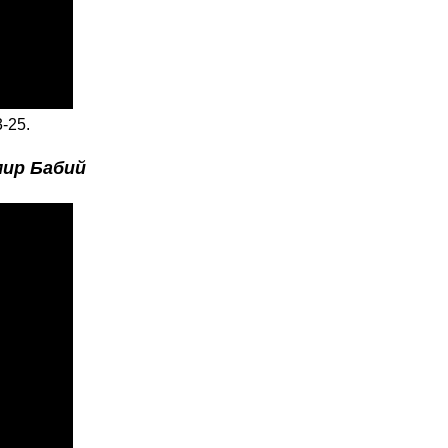
-25.
ир Бабий