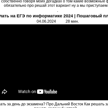
 собственно говоря моих догадках о том какие возможные 
обязательно про решай этот вариант ну а мы приступаем..
.
лать на ЕГЭ по информатике 2024 | Пошаговый пл
04.06.2024 28 мин.
лать за день до экзамена? Про Дальний Восток Как решать 