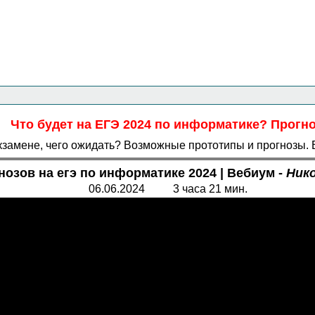
Главная страница
<<<
Информатика
<<<
ЕГЭ
<<<
Что будет на ЕГЭ 2024 по информатике? Прогно
кзамене, чего ожидать? Возможные прототипы и прогнозы. В
нозов на егэ по информатике 2024 | Вебиум -
Нико
06.06.2024 3 часа 21 мин.