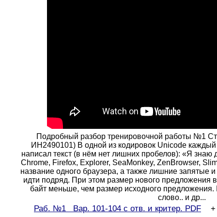
Подробный разбор тренировочной работы №1 Ста
ИН2490101) В одной из кодировок Unicode каждый 
написал текст (в нём нет лишних пробелов): «Я знаю д
Chrome, Firefox, Explorer, SeaMonkey, ZenBrowser, Sli
название одного браузера, а также лишние запятые 
идти подряд. При этом размер нового предложения в
байт меньше, чем размер исходного предложения.
слово.. и др...
Раб. №1 Вар. 101-104 с отв. и критер.
PDF