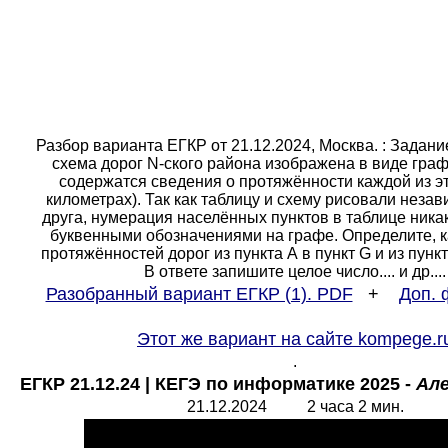
Разбор варианта ЕГКР от 21.12.2024, Москва. : Задани
схема дорог
N
-ского района изображена в виде граф
содержатся сведения о протяжённости каждой из эт
километрах). Так как таблицу и схему рисовали незав
друга, нумерация населённых пунктов в таблице никак
буквенными обозначениями на графе. Определите, 
протяжённостей дорог из пункта А в пункт G и из пункт
В ответе запишите целое число.... и др....
Разобранный вариант ЕГКР (1). PDF
+
Доп. 
Этот же вариант на сайте kompege.r
.
ЕГКР 21.12.24
|
КЕГЭ по информатике 2025
-
Але
21.12.2024 2 часа 2 мин.