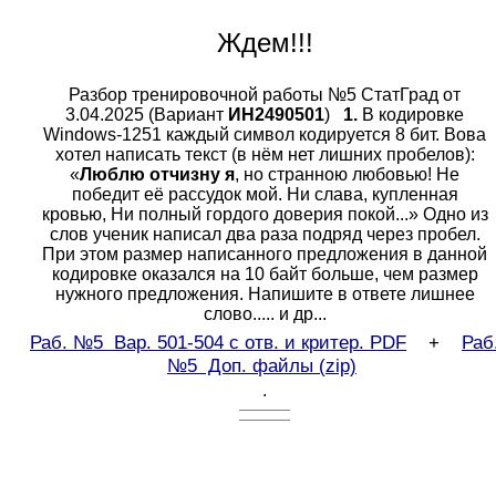
Ждем!!!
Разбор тренировочной работы №5 СтатГрад от
3.04.2025 (Вариант
ИН2490501
)
1.
В кодировке
Windows-1251 каждый символ кодируется 8 бит. Вова
хотел написать текст (в нём нет лишних пробелов):
«
Люблю отчизну я
, но странною любовью! Не
победит её рассудок мой. Ни слава, купленная
кровью, Ни полный гордого доверия покой...» Одно из
слов ученик написал два раза подряд через пробел.
При этом размер написанного предложения в данной
кодировке оказался на 10 байт больше, чем размер
нужного предложения. Напишите в ответе лишнее
слово..... и др...
Раб. №5 Вар. 501-504 с отв. и критер.
PDF
+
Раб
№5 Доп. файлы (
zip)
.