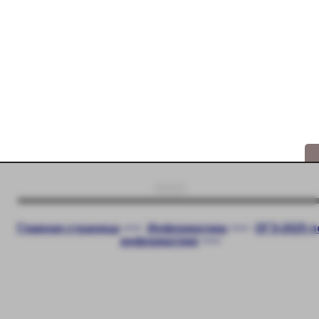
Главная страница
<<<
Информатика
<<<
ОГЭ-2025 п
информатике
<<<