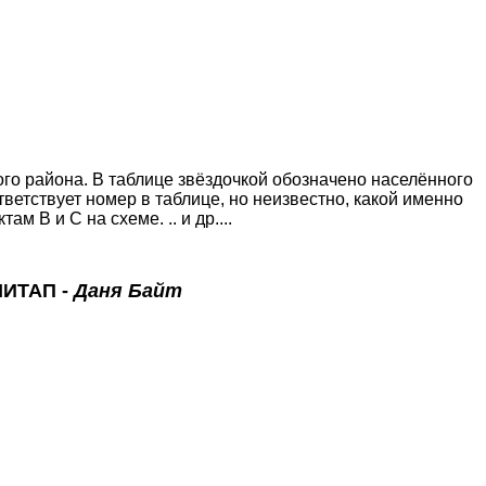
го района. В таблице звёздочкой обозначено населённого
ответствует номер в таблице, но неизвестно, какой именно
 B и C на схеме. .. и др....
МИТАП -
Даня Байт