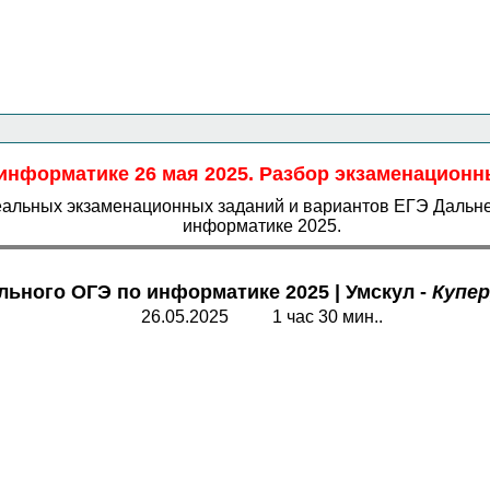
Главная страница
<<<
Информатика
<<<
ОГЭ
<<<
информатике 26 мая 2025. Разбор экзаменационн
альных экзаменационных заданий и вариантов ЕГЭ Дальнего
информатике 2025.
ального
ОГЭ по информатике 2025 | Умскул -
Купер
26.05.2025 1 час 30 мин..