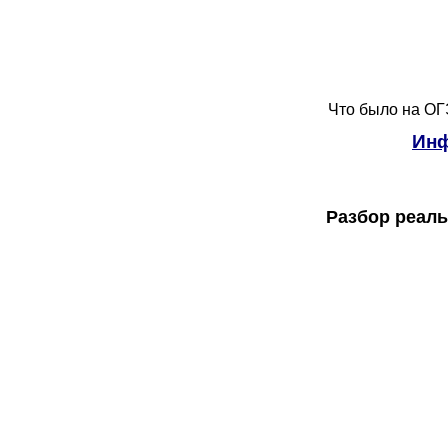
Что было на ОГ
Инф
Разбор реал