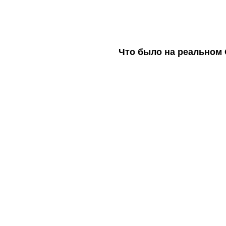
Что было на реальном 