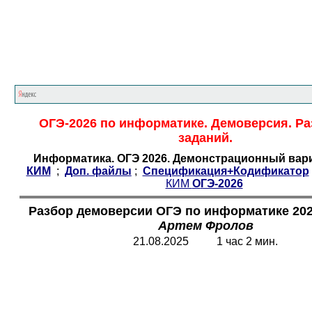
Главная страница
<<<
Информатика
<<<
О
ОГЭ-2026 по информатике. Демоверсия. Ра
заданий.
Информатика. ОГЭ 2026. Демонстрационный вари
КИМ
;
Доп. файлы
;
Спецификация+Кодификатор
КИМ
O
ГЭ-202
6
Разбор демоверсии ОГЭ по информатике 2026
Артем Фролов
2
1
.08.202
5
1 час
2
мин.