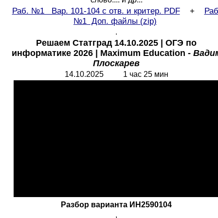
Раб. №1 Вар. 101-104 с отв. и критер.
PDF
+
Раб
№1 Доп. файлы (
zip)
.
Решаем Статград 14.10.2025 | ОГЭ по
информатике 2026 |
Maximum Education
-
Вади
Плоскарев
14.10.2025 1 час 25 мин
Разбор варианта ИН2590104
,