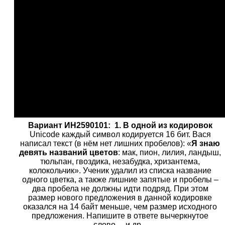
Вариант ИН2590101:
1. В одной из кодировок
Unicode каждый символ кодируется 16 бит. Вася
написал текст (в нём нет лишних пробелов): «
Я знаю
девять названий цветов
: мак, пион, лилия, ландыш,
тюльпан, гвоздика, незабудка, хризантема,
колокольчик». Ученик удалил из списка название
одного цветка, а также лишние запятые и пробелы –
два пробела не должны идти подряд. При этом
размер нового предложения в данной кодировке
оказался на 14 байт меньше, чем размер исходного
предложения. Напишите в ответе вычеркнутое
слово.... и др...