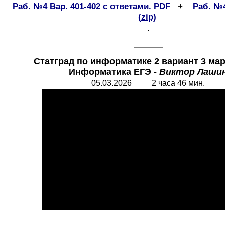
Раб. №4 Вар. 401-402 с ответами. PDF
+
Раб. №
(
zip)
.
Статград по информатике 2 вариант 3 ма
Информатика
ЕГЭ -
Виктор Лаши
05.03.2026 2 часа 46 мин.