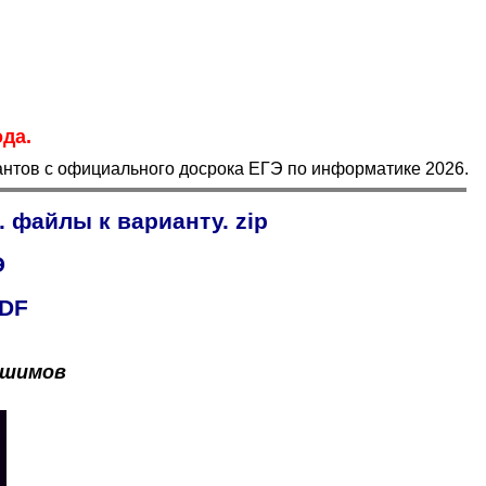
да.
антов с официального досрока ЕГЭ по информатике 2026.
. файлы к варианту.
zip
Э
PDF
Ишимов