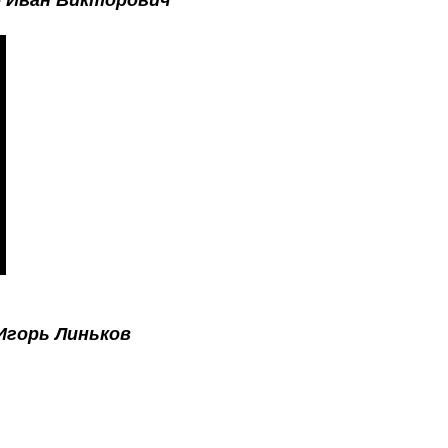
-
Иван Викторович
Игорь Линьков