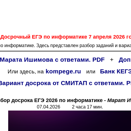
Главная страница
<<<
Информатика
<<<
ЕГЭ
<<<
Досрочный ЕГЭ по информатике 7 апреля 2026 го
по информатике. Здесь представлен разбор заданий и вари
 Марата Ишимова с ответами. PDF
+
Доп
kompege.ru
Банк КЕГ
Или здесь, на
или
Вариант досрока от СМИТАП с ответами. 
бор досрока ЕГЭ 2026 по информатике
-
Марат 
07.04.2026 2 часа 17 мин.