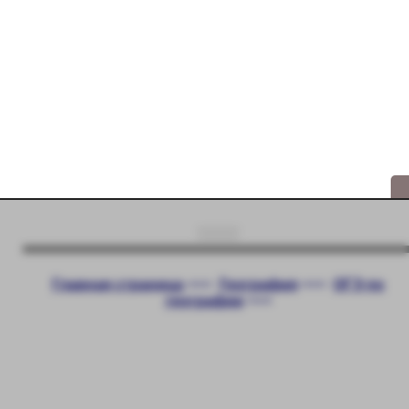
Главная страница
<<<
География
<<<
ОГЭ по
географии
<<<