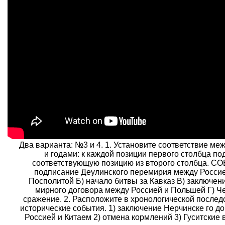
Два варианта: №3 и 4. 1. Установите соответствие ме
и годами: к каждой позиции первого столбца по
соответствующую позицию из второго столбца. С
подписание Деулинского перемирия между Россие
Посполитой Б) начало битвы за Кавказ B) заключен
мирного договора между Россией и Польшей Г) Ч
сражение. 2. Расположите в хронологической послед
исторические события. 1) заключение Нерчинске го д
Россией и Китаем 2) отмена кормлений 3) Гуситские в