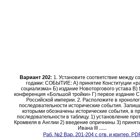
Вариант 202:
1. Установите соответствие между с
годами: СОБЫТИЕ: A) принятие Конституции «р
социализма» Б) издание Новоторгового устава B)
конференция «Большой тройки» Г) первое издание С
Российской империи. 2. Расположите в хроноло
последовательности исторические события. Запиш
которыми обозначены исторические события, в п
последовательности в таблицу. 1) установление про
Кромвеля в Англии 2) введение опричнины 3) принят
Ивана III ......
Раб.
№2 Вар. 201-204 с отв. и критер. PD