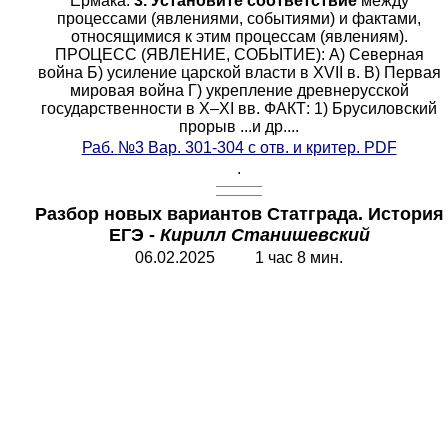
Ермака.
3. Установите соответствие
между
процессами (явлениями, событиями) и фактами,
относящимися к этим процессам (явлениям).
ПРОЦЕСС (ЯВЛЕНИЕ, СОБЫТИЕ): A) Северная
война Б) усиление царской власти в XVII в. B) Первая
мировая война Г) укрепление древнерусской
государственности в X–XI вв. ФАКТ: 1) Брусиловский
прорыв ...и др....
Раб.
№3 Вар. 301-304 с отв. и критер. PDF
.
Разбор новых вариантов Статграда. История
ЕГЭ -
Кирилл Станишевский
06.02.2025 1 час 8 мин.