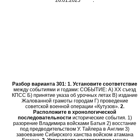
26.01.2025 .
Разбор в
арианта 301:
1. Установите соответствие
между событиями и годами: СОБЫТИЕ: A) XX съезд
КПСС Б) принятие указа об урочных летах B) издание
Жалованной грамоты городам Г) проведение
советской военной операции «Кутузов».
2.
Расположите в хронологической
последовательности
исторические события. 1)
разорение Владимира войсками Батыя 2) восстание
под предводительством У. Тайлера в Англии 3)
завоевание Сибирского ханства войском атамана