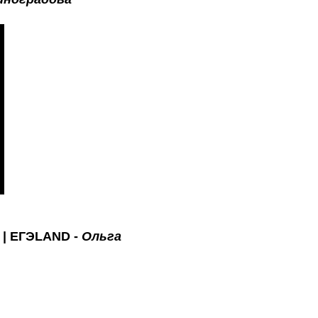
 | ЕГЭ
LAND
-
Ольга