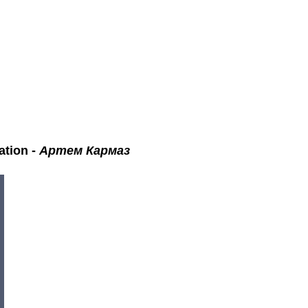
tion
-
Артем Кармаз