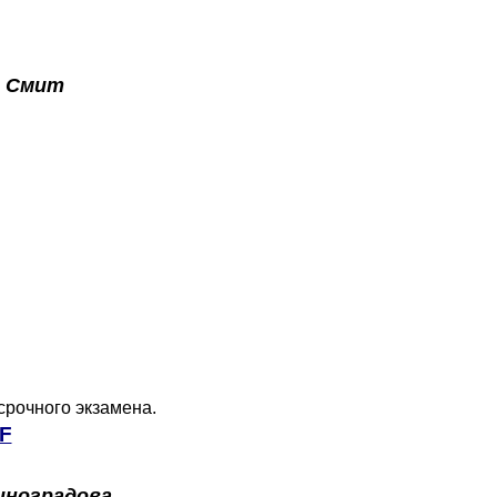
 Смит
срочного экзамена.
F
иноградова