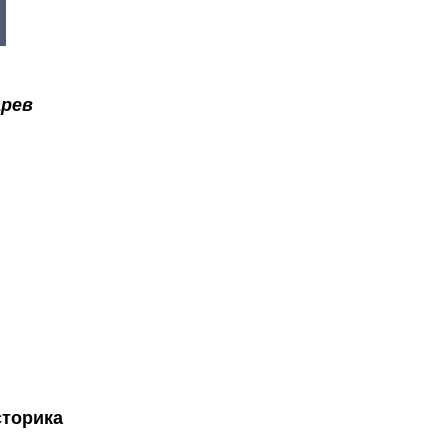
арев
торика