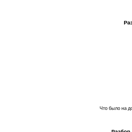
Ра
Что было на д
Разбор